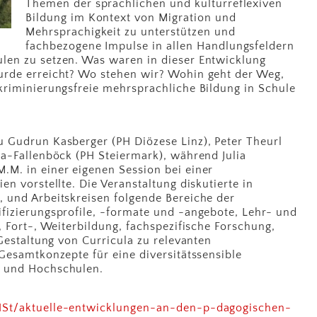
Themen der sprachlichen und kulturreflexiven
Bildung im Kontext von Migration und
Mehrsprachigkeit zu unterstützen und
fachbezogene Impulse in allen Handlungsfeldern
len zu setzen. Was waren in dieser Entwicklung
urde erreicht? Wo stehen wir? Wohin geht der Weg,
kriminierungsfreie mehrsprachliche Bildung in Schule
 Gudrun Kasberger (PH Diözese Linz), Peter Theurl
ga-Fallenböck (PH Steiermark), während Julia
M. in einer eigenen Session bei einer
en vorstellte. Die Veranstaltung diskutierte in
 und Arbeitskreisen folgende Bereiche der
fizierungsprofile, -formate und -angebote, Lehr- und
, Fort-, Weiterbildung, fachspezifische Forschung,
 Gestaltung von Curricula zu relevanten
Gesamtkonzepte für eine diversitätssensible
 und Hochschulen.
HSt/aktuelle-entwicklungen-an-den-p-dagogischen-