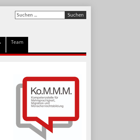
A
Team