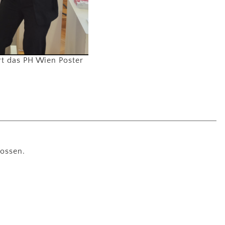
rt das PH Wien Poster
p
ebook
eilen
ossen.