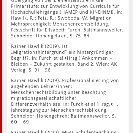
Übergang von der Elementarstufe in die
Primarstufe: zur Entwicklung von Curricula für
Hochschullehrgänge (HAMEP und KINDINMI). In:
Hawlik, R.; Petz, R.; Swoboda, W. Migration
Mehrsprachigkeit Menschenrechtsbildung.
Festschrift für Elisabeth Furch. Baltmannsweiler,
Schneider Hohengehren, S. 75-84
Rainer Hawlik (2019). Ist
„Migrationshintergrund“ ein hintergründiger
Begriff?. In: Furch et al (Hrsg.) Ankommen –
Bleiben – Zukunft gestalten. Band 2. Wien: AK
Verlag. S. 91 – 96
Rainer Hawlik (2019). Professionalisierung von
angehenden Lehrer/innen:
Menschenrechtsbildung unter Beachtung
migrationsgesellschaftlicher
Differenzverhältnisse. In: Furch et al (Hrsg.): 1.
Jahrestagung zur Menschenrechtsbildung.
Schneider-Hohengehren; Baltmannsweiler, S.
60 – 69
Rainer Hawlik (2018). Muss Schulentwicklung